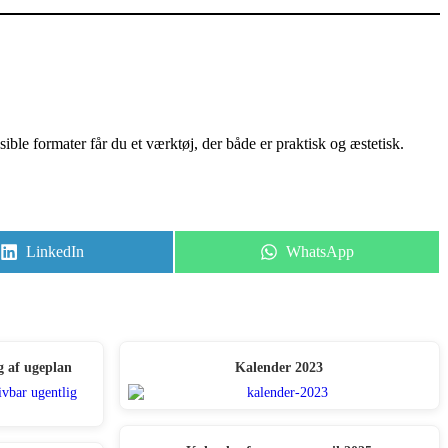
ible formater får du et værktøj, der både er praktisk og æstetisk.
Share
Share
LinkedIn
WhatsApp
on
on
g af ugeplan
Kalender 2023