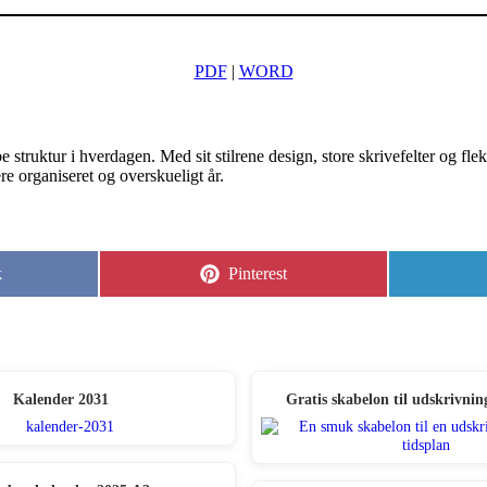
PDF
|
WORD
struktur i hverdagen. Med sit stilrene design, store skrivefelter og fleks
e organiseret og overskueligt år.
Share
k
Pinterest
on
Kalender 2031
Gratis skabelon til udskrivnin