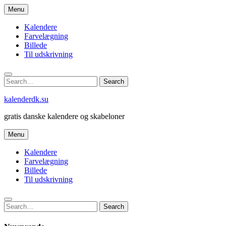
Skip
Menu
to
content
Kalendere
Farvelægning
Billede
Til udskrivning
Search
Search
for:
kalenderdk.su
gratis danske kalendere og skabeloner
Menu
Kalendere
Farvelægning
Billede
Til udskrivning
Search
Search
for: