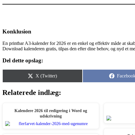
Konklusion
En printbar A3‑kalender for 2026 er en enkel og effektiv måde at skabe 
Download kalenderen gratis, tilpas den efter dine behov, og nyd et mer
Del dette opslag:
Share
Share
X (Twitter)
Faceboo
on
on
Relaterede indlæg:
Kalendere 2026 til redigering i Word og
udskrivning