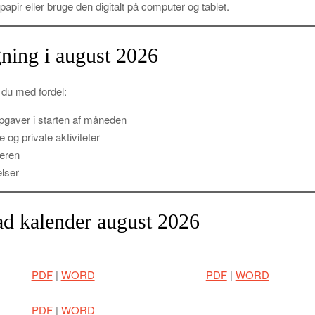
papir eller bruge den digitalt på computer og tablet.
ægning i august 2026
 du med fordel:
opgaver i starten af måneden
e og private aktiviteter
deren
elser
d kalender august 2026
PDF
|
WORD
PDF
|
WORD
PDF
|
WORD