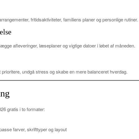
rrangementer, fritidsaktiviteter, familiens planer og personlige rutiner.
else
lægge afleveringer, læseplaner og vigtige datoer i løbet af måneden.
 at prioritere, undgå stress og skabe en mere balanceret hverdag.
ing
6 gratis i to formater:
asse farver, skrifttyper og layout