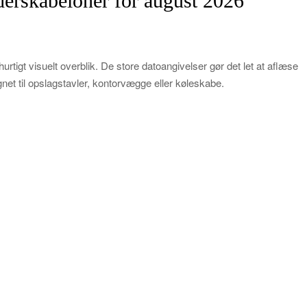
nderskabeloner for august 2026
urtigt visuelt overblik. De store datoangivelser gør det let at aflæse
net til opslagstavler, kontorvægge eller køleskabe.