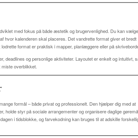
udviklet med fokus på både æstetik og brugervenlighed. Du kan vælg
af hvor kalenderen skal placeres. Det vandrette format giver et bredt
lodrette format er praktisk i mapper, planlæggere eller på skriveborde
er, deadlines og personlige aktiviteter. Layoutet er enkelt og intuitivt, 
t miste overblikket.
r
 mange formål – både privat og professionelt. Den hjælper dig med at
, holde styr på sociale arrangementer og organisere daglige gøremå
dagen i tidsblokke, og farvekodning kan bruges til at adskille forskelli