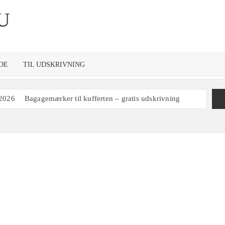
U
DE
TIL UDSKRIVNING
 2026
Bagagemærker til kufferten – gratis udskrivning
re 2027 til redigering i Word og udskrivning
d ugenumre
Gratis skabelon til udskrivning af ugeplan
100 print
Kalender 1972
ing