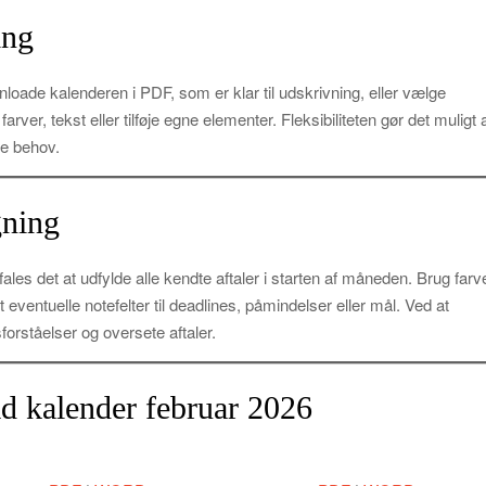
ing
oade kalenderen i PDF, som er klar til udskrivning, eller vælge
rver, tekst eller tilføje egne elementer. Fleksibiliteten gør det muligt 
ne behov.
gning
ales det at udfylde alle kendte aftaler i starten af måneden. Brug farv
t eventuelle notefelter til deadlines, påmindelser eller mål. Ved at
orståelser og oversete aftaler.
 kalender februar 2026