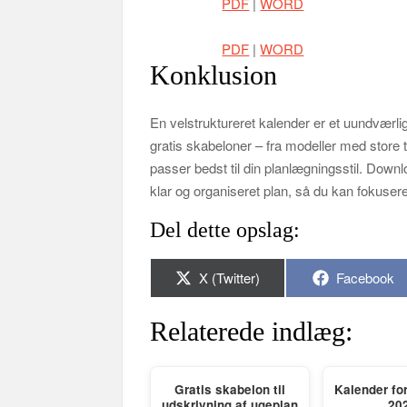
PDF
|
WORD
PDF
|
WORD
Konklusion
En velstruktureret kalender er et uundværlig
gratis skabeloner – fra modeller med store ta
passer bedst til din planlægningsstil. Dow
klar og organiseret plan, så du kan fokuser
Del dette opslag:
Share
Share
X (Twitter)
Facebook
on
on
Relaterede indlæg:
Gratis skabelon til
Kalender fo
udskrivning af ugeplan
20