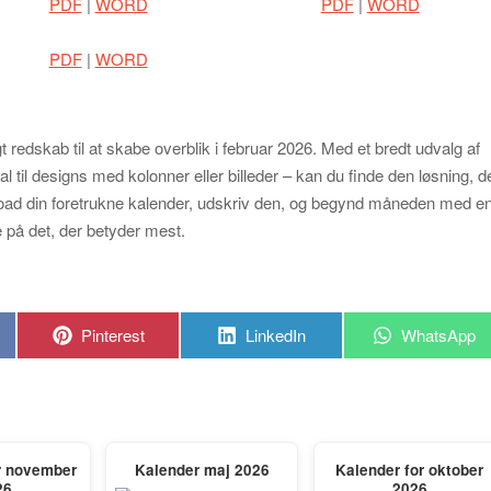
PDF
|
WORD
PDF
|
WORD
PDF
|
WORD
t redskab til at skabe overblik i februar 2026. Med et bredt udvalg af
l til designs med kolonner eller billeder – kan du finde den løsning, d
nload din foretrukne kalender, udskriv den, og begynd måneden med e
e på det, der betyder mest.
Share
Share
Share
Pinterest
LinkedIn
WhatsApp
on
on
on
r november
Kalender maj 2026
Kalender for oktober
26
2026