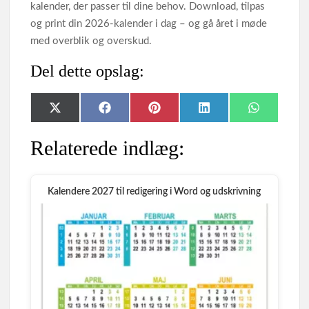
kalender, der passer til dine behov. Download, tilpas
og print din 2026‑kalender i dag – og gå året i møde
med overblik og overskud.
Del dette opslag:
Share
Share
Share
Share
Share
X
F
P
L
W
on
on
on
on
on
(
a
i
i
h
T
c
n
n
a
Relaterede indlæg:
w
e
t
k
t
i
b
e
e
s
t
o
r
d
A
t
o
e
I
p
e
k
s
n
p
Kalendere 2027 til redigering i Word og udskrivning
r
t
)