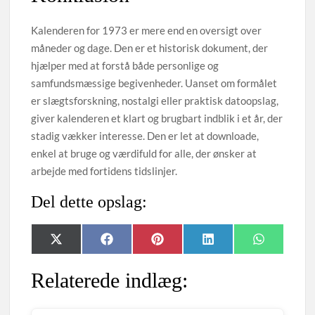
Kalenderen for 1973 er mere end en oversigt over
måneder og dage. Den er et historisk dokument, der
hjælper med at forstå både personlige og
samfundsmæssige begivenheder. Uanset om formålet
er slægtsforskning, nostalgi eller praktisk datoopslag,
giver kalenderen et klart og brugbart indblik i et år, der
stadig vækker interesse. Den er let at downloade,
enkel at bruge og værdifuld for alle, der ønsker at
arbejde med fortidens tidslinjer.
Del dette opslag:
Share
Share
Share
Share
Share
X
F
P
L
W
on
on
on
on
on
(
a
i
i
h
T
c
n
n
a
Relaterede indlæg:
w
e
t
k
t
i
b
e
e
s
t
o
r
d
A
t
o
e
I
p