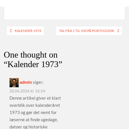
Indlægsnavigation
KALENDER 1974
TAL FRA 1 TIL 100 PÅ PORTUGISISK
One thought on
“
Kalender 1973
”
admin
siger:
20.06.2026 kl. 16:14
Denne artikel giver et klart
overblik over kalenderåret
1973 og gør det nemt for
læserne at finde ugedage,
datoer og historiske