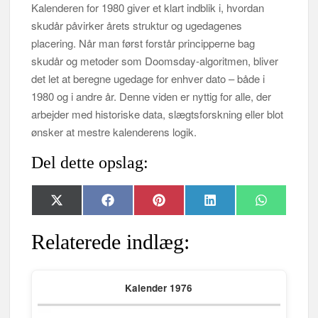
Kalenderen for 1980 giver et klart indblik i, hvordan
skudår påvirker årets struktur og ugedagenes
placering. Når man først forstår principperne bag
skudår og metoder som Doomsday-algoritmen, bliver
det let at beregne ugedage for enhver dato – både i
1980 og i andre år. Denne viden er nyttig for alle, der
arbejder med historiske data, slægtsforskning eller blot
ønsker at mestre kalenderens logik.
Del dette opslag:
Share
Share
Share
Share
Share
X
F
P
L
W
on
on
on
on
on
(
a
i
i
h
T
c
n
n
a
w
e
t
k
t
Relaterede indlæg:
i
b
e
e
s
t
o
r
d
A
t
o
e
I
p
e
k
s
n
p
Kalender 1976
r
t
)