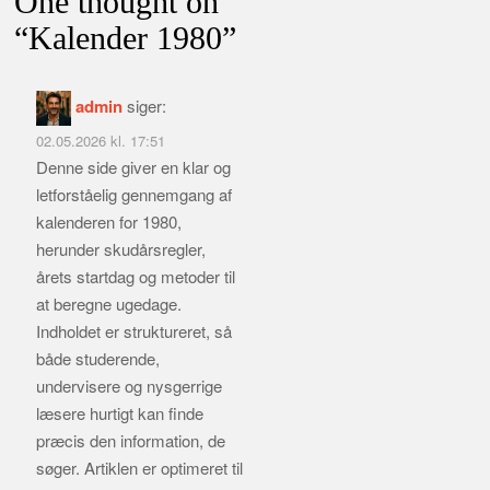
One thought on
“
Kalender 1980
”
admin
siger:
02.05.2026 kl. 17:51
Denne side giver en klar og
letforståelig gennemgang af
kalenderen for 1980,
herunder skudårsregler,
årets startdag og metoder til
at beregne ugedage.
Indholdet er struktureret, så
både studerende,
undervisere og nysgerrige
læsere hurtigt kan finde
præcis den information, de
søger. Artiklen er optimeret til