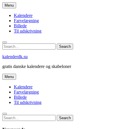
Skip
Menu
to
content
Kalendere
Farvelægning
Billede
Til udskrivning
Search
Search
for:
kalenderdk.su
gratis danske kalendere og skabeloner
Menu
Kalendere
Farvelægning
Billede
Til udskrivning
Search
Search
for: