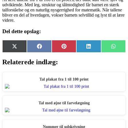
udviklende. Med leg, struktur og tålmodighed får barnet en stærk
talforståelse og en naturlig nysgerrighed for matematik. Når tallene
bliver en del af hverdagen, vokser barnets selvtillid og lyst til at lære
videre.
Del dette opslag:
Share
Share
Share
Share
Share
X
Facebook
Pinterest
LinkedIn
Whats
on
on
on
on
on
(Twitter)
Relaterede indlæg:
Tal plakat fra 1 til 100 print
Tal med øjne til farvelægning
Nummer til udskrivning