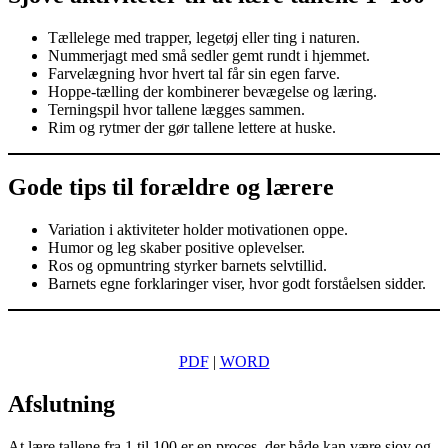
Tællelege med trapper, legetøj eller ting i naturen.
Nummerjagt med små sedler gemt rundt i hjemmet.
Farvelægning hvor hvert tal får sin egen farve.
Hoppe-tælling der kombinerer bevægelse og læring.
Terningspil hvor tallene lægges sammen.
Rim og rytmer der gør tallene lettere at huske.
Gode tips til forældre og lærere
Variation i aktiviteter holder motivationen oppe.
Humor og leg skaber positive oplevelser.
Ros og opmuntring styrker barnets selvtillid.
Barnets egne forklaringer viser, hvor godt forståelsen sidder.
PDF
|
WORD
Afslutning
At lære tallene fra 1 til 100 er en proces, der både kan være sjov og