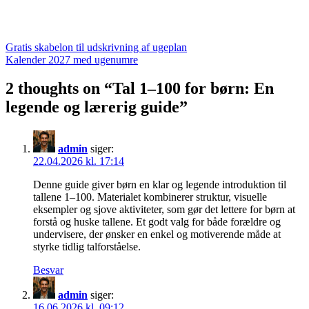
Indlægsnavigation
Gratis skabelon til udskrivning af ugeplan
Kalender 2027 med ugenumre
2 thoughts on “
Tal 1–100 for børn: En
legende og lærerig guide
”
admin
siger:
22.04.2026 kl. 17:14
Denne guide giver børn en klar og legende introduktion til
tallene 1–100. Materialet kombinerer struktur, visuelle
eksempler og sjove aktiviteter, som gør det lettere for børn at
forstå og huske tallene. Et godt valg for både forældre og
undervisere, der ønsker en enkel og motiverende måde at
styrke tidlig talforståelse.
Besvar
admin
siger:
16.06.2026 kl. 09:12