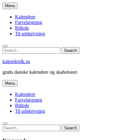
Skip
Menu
to
content
Kalendere
Farvelægning
Billede
Til udskrivning
Search
Search
for:
kalenderdk.su
gratis danske kalendere og skabeloner
Menu
Kalendere
Farvelægning
Billede
Til udskrivning
Search
Search
for: