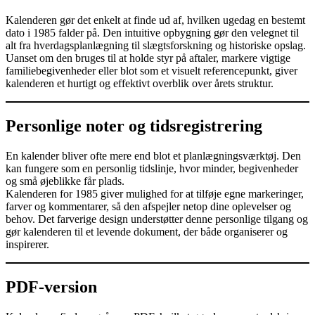
Kalenderen gør det enkelt at finde ud af, hvilken ugedag en bestemt
dato i 1985 falder på. Den intuitive opbygning gør den velegnet til
alt fra hverdagsplanlægning til slægtsforskning og historiske opslag.
Uanset om den bruges til at holde styr på aftaler, markere vigtige
familiebegivenheder eller blot som et visuelt referencepunkt, giver
kalenderen et hurtigt og effektivt overblik over årets struktur.
Personlige noter og tidsregistrering
En kalender bliver ofte mere end blot et planlægningsværktøj. Den
kan fungere som en personlig tidslinje, hvor minder, begivenheder
og små øjeblikke får plads.
Kalenderen for 1985 giver mulighed for at tilføje egne markeringer,
farver og kommentarer, så den afspejler netop dine oplevelser og
behov. Det farverige design understøtter denne personlige tilgang og
gør kalenderen til et levende dokument, der både organiserer og
inspirerer.
PDF-version