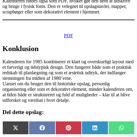
Kalenderen findes også som PDF, hvilket gør den nem at udskrive
og bruge i fysisk form. Den er velegnet til opslagstavler, mapper,
scrapbøger eller som dekorativt element i hjemmet.
PDF
Konklusion
Kalenderen for 1985 kombinerer et klart og overskueligt layout med
et farverigt og tidstypisk design. Den fungerer både som et praktisk
redskab til planlægning og som et æstetisk udtryk, der indfanger
stemningen fra midten af 1980’erne.
Uanset om du bruger den til historiske opslag, personlig
organisering eller som et dekorativt element, minder kalenderen om,
at tiden både er struktureret og fuld af muligheder – klar til at blive
udforsket og værdsat i hver detalje.
Del dette opslag:
Share
Share
Share
Share
Share
X
Facebook
Pinterest
LinkedIn
Whats
on
on
on
on
on
(Twitter)