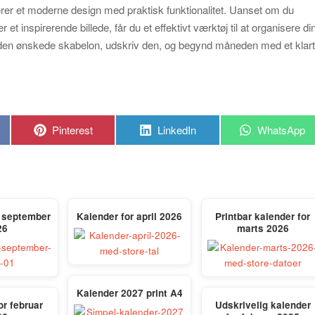
rer et moderne design med praktisk funktionalitet. Uanset om du
et inspirerende billede, får du et effektivt værktøj til at organisere di
 den ønskede skabelon, udskriv den, og begynd måneden med et klar
Share
Share
Share
Pinterest
LinkedIn
WhatsApp
on
on
on
r september
Kalender for april 2026
Printbar kalender for
26
marts 2026
Kalender 2027 print A4
or februar
Udskrivelig kalender