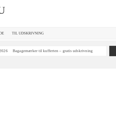
U
DE
TIL UDSKRIVNING
 2026
Bagagemærker til kufferten – gratis udskrivning
re 2027 til redigering i Word og udskrivning
d ugenumre
Gratis skabelon til udskrivning af ugeplan
100 print
Kalender 1972
ing