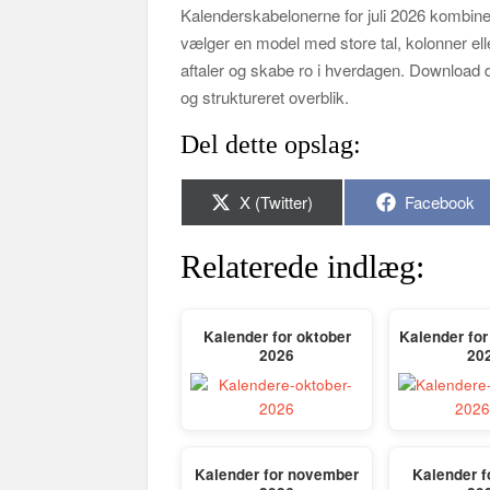
Kalenderskabelonerne for juli 2026 kombine
vælger en model med store tal, kolonner eller 
aftaler og skabe ro i hverdagen. Download
og struktureret overblik.
Del dette opslag:
Share
Share
X (Twitter)
Facebook
on
on
Relaterede indlæg:
Kalender for oktober
Kalender fo
2026
20
Kalender for november
Kalender f