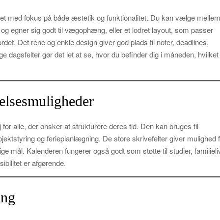
klet med fokus på både æstetik og funktionalitet. Du kan vælge melle
ik og egner sig godt til vægophæng, eller et lodret layout, som passer
det. Det rene og enkle design giver god plads til noter, deadlines,
 dagsfelter gør det let at se, hvor du befinder dig i måneden, hvilket
elsesmuligheder
j for alle, der ønsker at strukturere deres tid. Den kan bruges til
ektstyring og ferieplanlægning. De store skrivefelter giver mulighed 
lige mål. Kalenderen fungerer også godt som støtte til studier, familieli
sibilitet er afgørende.
ing