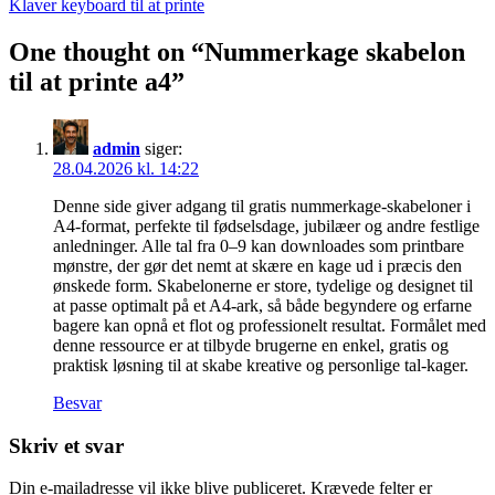
Klaver keyboard til at printe
One thought on “
Nummerkage skabelon
til at printe a4
”
admin
siger:
28.04.2026 kl. 14:22
Denne side giver adgang til gratis nummerkage‑skabeloner i
A4‑format, perfekte til fødselsdage, jubilæer og andre festlige
anledninger. Alle tal fra 0–9 kan downloades som printbare
mønstre, der gør det nemt at skære en kage ud i præcis den
ønskede form. Skabelonerne er store, tydelige og designet til
at passe optimalt på et A4‑ark, så både begyndere og erfarne
bagere kan opnå et flot og professionelt resultat. Formålet med
denne ressource er at tilbyde brugerne en enkel, gratis og
praktisk løsning til at skabe kreative og personlige tal‑kager.
Besvar
Skriv et svar
Din e-mailadresse vil ikke blive publiceret.
Krævede felter er