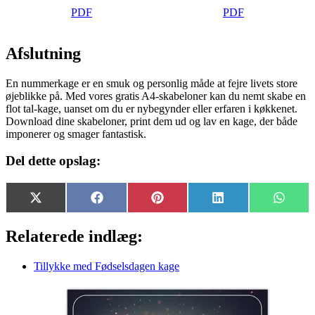
PDF
PDF
Afslutning
En nummerkage er en smuk og personlig måde at fejre livets store
øjeblikke på. Med vores gratis A4‑skabeloner kan du nemt skabe en
flot tal‑kage, uanset om du er nybegynder eller erfaren i køkkenet.
Download dine skabeloner, print dem ud og lav en kage, der både
imponerer og smager fantastisk.
Del dette opslag:
Share
Share
Share
Share
Share
X
Facebook
Pinterest
LinkedIn
Whats
on
on
on
on
on
(Twitter)
Relaterede indlæg:
Tillykke med Fødselsdagen kage