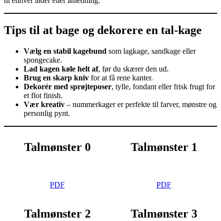
til enhver alder eller anledning.
Tips til at bage og dekorere en tal‑kage
Vælg en stabil kagebund
som lagkage, sandkage eller
spongecake.
Lad kagen køle helt af
, før du skærer den ud.
Brug en skarp kniv
for at få rene kanter.
Dekorér med sprøjteposer
, tylle, fondant eller frisk frugt for
et flot finish.
Vær kreativ
– nummerkager er perfekte til farver, mønstre og
personlig pynt.
Talmønster 0
Talmønster 1
PDF
PDF
Talmønster 2
Talmønster 3