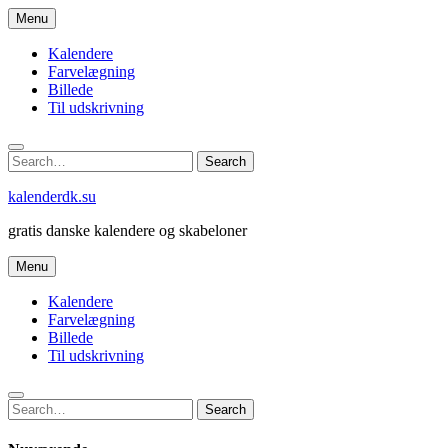
Skip
Menu
to
content
Kalendere
Farvelægning
Billede
Til udskrivning
Search
Search
for:
kalenderdk.su
gratis danske kalendere og skabeloner
Menu
Kalendere
Farvelægning
Billede
Til udskrivning
Search
Search
for: