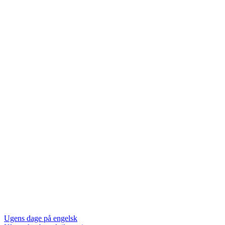
Indlægsnavigation
Ugens dage på engelsk