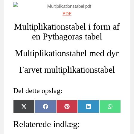
PDF
Multiplikationstabel i form af
en Pythagoras tabel
Multiplikationstabel med dyr
Farvet multiplikationstabel
Del dette opslag:
Share
Share
Share
Share
Share
X
F
P
L
W
on
on
on
on
on
(
a
i
i
h
T
c
n
n
a
w
e
t
k
t
Relaterede indlæg:
i
b
e
e
s
t
o
r
d
A