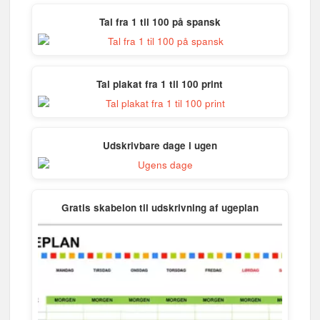
t
o
e
I
p
e
k
s
n
p
Tal fra 1 til 100 på spansk
r
t
)
Tal plakat fra 1 til 100 print
Udskrivbare dage i ugen
Gratis skabelon til udskrivning af ugeplan