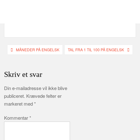
Indlægsnavigation
MÅNEDER PÅ ENGELSK
TAL FRA 1 TIL 100 PÅ ENGELSK
Skriv et svar
Din e-mailadresse vil ikke blive
publiceret.
Krævede felter er
markeret med
*
Kommentar
*