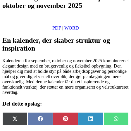
oktober og november 2025
PDF
|
WORD
En kalender, der skaber struktur og
inspiration
Kalenderen for september, oktober og november 2025 kombinerer et
elegant design med en brugervenlig og fleksibel opbygning. Den
hjælper dig med at holde styr på både arbejdsopgaver og personlige
mål og giver dig et visuelt overblik, der gør planlægningen mere
overskuelig. Med denne kalender får du et inspirerende og
funktionelt værktøj, der støtter en mere organiseret og velstruktureret
hverdag.
Del dette opslag:
Share
Share
Share
Share
Share
X
Facebook
Pinterest
LinkedIn
Whats
on
on
on
on
on
(Twitter)