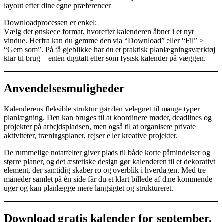
layout efter dine egne præferencer.
Downloadprocessen er enkel:
Vælg det ønskede format, hvorefter kalenderen åbner i et nyt
vindue. Herfra kan du gemme den via “Download” eller “Fil” >
“Gem som”. På få øjeblikke har du et praktisk planlægningsværktøj
klar til brug – enten digitalt eller som fysisk kalender på væggen.
Anvendelsesmuligheder
Kalenderens fleksible struktur gør den velegnet til mange typer
planlægning. Den kan bruges til at koordinere møder, deadlines og
projekter på arbejdspladsen, men også til at organisere private
aktiviteter, træningsplaner, rejser eller kreative projekter.
De rummelige notatfelter giver plads til både korte påmindelser og
større planer, og det æstetiske design gør kalenderen til et dekorativt
element, der samtidig skaber ro og overblik i hverdagen. Med tre
måneder samlet på én side får du et klart billede af dine kommende
uger og kan planlægge mere langsigtet og struktureret.
Download gratis kalender for september,