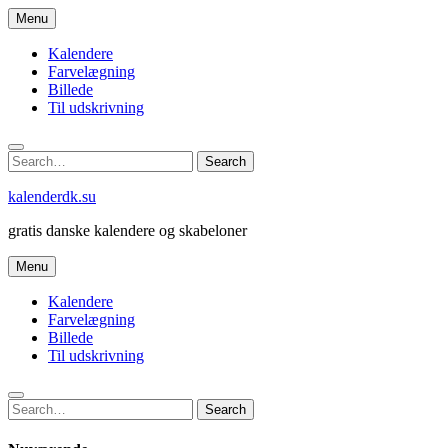
Skip
Menu
to
content
Kalendere
Farvelægning
Billede
Til udskrivning
Search
Search
for:
kalenderdk.su
gratis danske kalendere og skabeloner
Menu
Kalendere
Farvelægning
Billede
Til udskrivning
Search
Search
for: