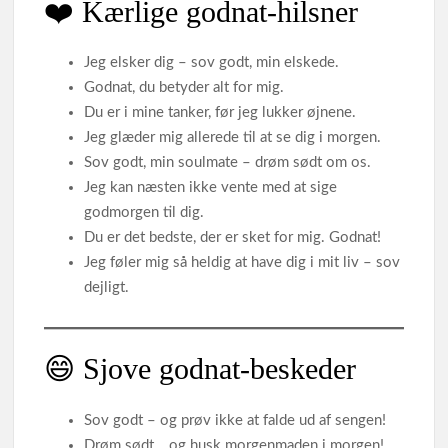
❤️ Kærlige godnat‑hilsner
Jeg elsker dig – sov godt, min elskede.
Godnat, du betyder alt for mig.
Du er i mine tanker, før jeg lukker øjnene.
Jeg glæder mig allerede til at se dig i morgen.
Sov godt, min soulmate – drøm sødt om os.
Jeg kan næsten ikke vente med at sige
godmorgen til dig.
Du er det bedste, der er sket for mig. Godnat!
Jeg føler mig så heldig at have dig i mit liv – sov
dejligt.
😄 Sjove godnat‑beskeder
Sov godt – og prøv ikke at falde ud af sengen!
Drøm sødt… og husk morgenmaden i morgen!