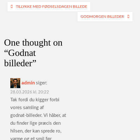
Indlægsnavigation
TILLYKKE MED FØDSELSDAGEN BILLEDE
GODMORGEN BILLEDER
One thought on
“
Godnat
billeder
”
admin
siger:
28.03.2026 kl. 20:22
Tak fordi du kigger forbi
vores samling af
godnat‑billeder. Vi håber, at
du finder lige præcis den
hilsen, der kan sprede ro,
varme og et smil før