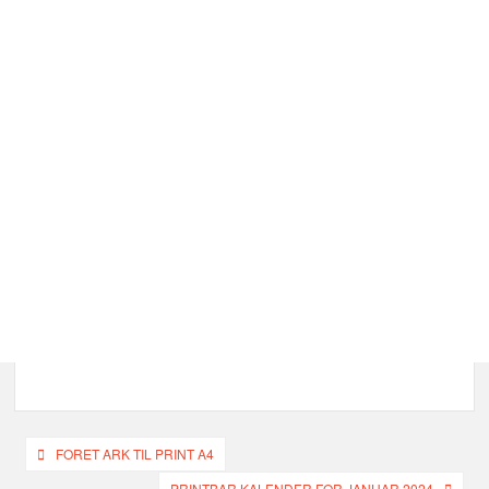
Indlægsnavigation
FORET ARK TIL PRINT A4
PRINTBAR KALENDER FOR JANUAR 2024